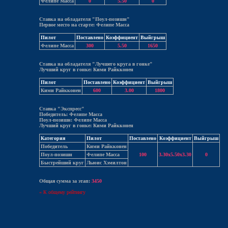
Фелипе Масса
0
5.50
0
Ставка на обладателя "Поул-позишн"
Первое место на старте: Фелипе Масса
Пилот
Поставлено
Коэффициент
Выйгрыш
Фелипе Масса
300
5.50
1650
Ставка на обладателя "Лучшего круга в гонке"
Лучший круг в гонке: Кими Райкконен
Пилот
Поставлено
Коэффициент
Выйгрыш
Кими Райкконен
600
3.00
1800
Ставка "Экспресс"
Победитель: Фелипе Масса
Поул-позишн: Фелипе Масса
Лучший круг в гонке: Кими Райкконен
Категория
Пилот
Поставлено
Коэффициент
Выйгрыш
Победитель
Кими Райкконен
Поул-позишн
Фелипе Масса
100
3.30x5.50x3.30
0
Быстрейший круг
Льюис Хэмилтон
Общая сумма за этап:
3450
« К общему рейтингу