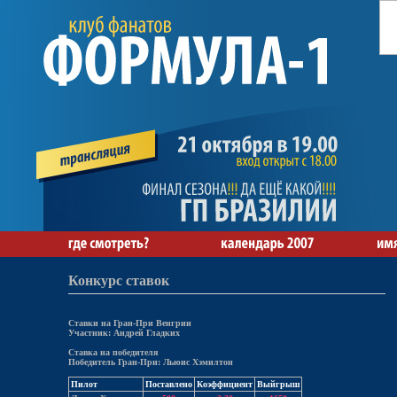
Конкурс ставок
Ставки на Гран-При Венгрии
Участник: Андрей Гладких
Ставка на победителя
Победитель Гран-При: Льюис Хэмилтон
Пилот
Поставлено
Коэффициент
Выйгрыш