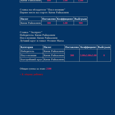
Кими Райкконен
400
3.00
1200
Ставка на обладателя "Поул-позишн"
Первое место на старте: Кими Райкконен
Пилот
Поставлено
Коэффициент
Выйгрыш
Кими Райкконен
300
3.00
900
Ставка "Экспресс"
Победитель: Кими Райкконен
Поул-позишн: Кими Райкконен
Лучший круг в гонке: Фелипе Масса
Категория
Пилот
Поставлено
Коэффициент
Выйгрыш
Победитель
Кими Райкконен
Поул-позишн
Кими Райкконен
300
3.00x3.00x3.00
0
Быстрейший круг
Кими Райкконен
Общая сумма за этап:
2100
« К общему рейтингу