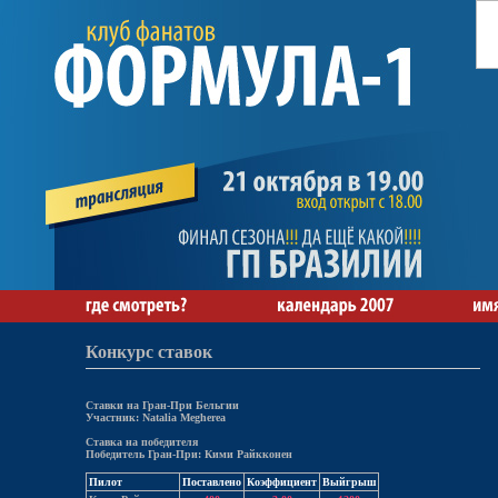
Конкурс ставок
Ставки на Гран-При Бельгии
Участник: Natalia Megherea
Ставка на победителя
Победитель Гран-При: Кими Райкконен
Пилот
Поставлено
Коэффициент
Выйгрыш