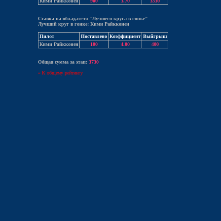
Кими Райкконен
900
3.70
3330
Ставка на обладателя "Лучшего круга в гонке"
Лучший круг в гонке: Кими Райкконен
Пилот
Поставлено
Коэффициент
Выйгрыш
Кими Райкконен
100
4.00
400
Общая сумма за этап:
3730
« К общему рейтингу