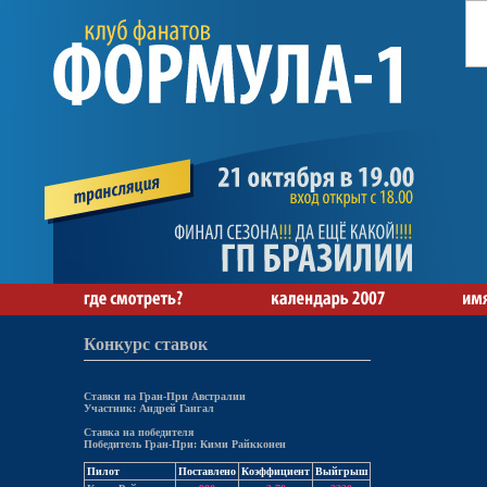
Конкурс ставок
Ставки на Гран-При Австралии
Участник: Андрей Гангал
Ставка на победителя
Победитель Гран-При: Кими Райкконен
Пилот
Поставлено
Коэффициент
Выйгрыш