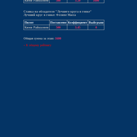
Кими Райкконен
500
3.20
1600
Ставка на обладателя "Лучшего круга в гонке"
Лучший круг в гонке: Фелипе Масса
Пилот
Поставлено
Коэффициент
Выйгрыш
Кими Райкконен
500
3.45
0
Общая сумма за этап:
1600
« К общему рейтингу