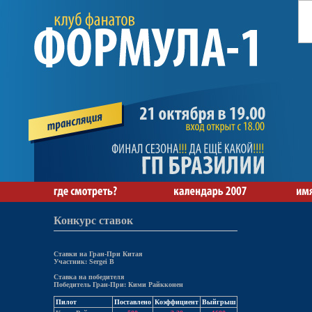
Конкурс ставок
Ставки на Гран-При Китая
Участник: Sergei B
Ставка на победителя
Победитель Гран-При: Кими Райкконен
Пилот
Поставлено
Коэффициент
Выйгрыш