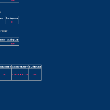
600
со
иент
Выйгрыш
0
 гонке"
иент
Выйгрыш
330
оставлено
Коэффициент
Выйгрыш
200
3.00x2.40x3.30
4752