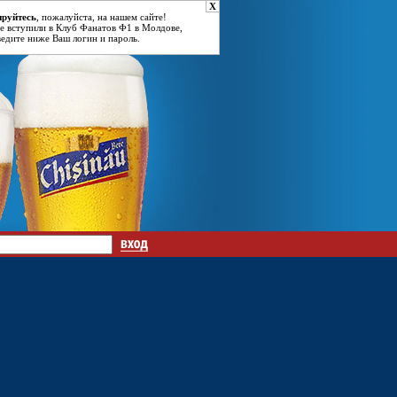
X
ируйтесь
, пожалуйста, на нашем сайте!
е вступили в Клуб Фанатов Ф1 в Молдове,
ведите ниже Ваш логин и пароль.