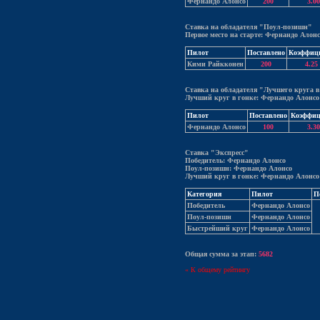
Фернандо Алонсо
200
3.00
Ставка на обладателя "Поул-позишн"
Первое место на старте: Фернандо Алон
Пилот
Поставлено
Коэффиц
Кими Райкконен
200
4.25
Ставка на обладателя "Лучшего круга в
Лучший круг в гонке: Фернандо Алонсо
Пилот
Поставлено
Коэффиц
Фернандо Алонсо
100
3.30
Ставка "Экспресс"
Победитель: Фернандо Алонсо
Поул-позишн: Фернандо Алонсо
Лучший круг в гонке: Фернандо Алонсо
Категория
Пилот
П
Победитель
Фернандо Алонсо
Поул-позишн
Фернандо Алонсо
Быстрейший круг
Фернандо Алонсо
Общая сумма за этап:
5682
« К общему рейтингу