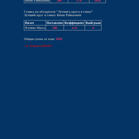
Кими Райкконен
500
3.70
1850
Ставка на обладателя "Лучшего круга в гонке"
Лучший круг в гонке: Кими Райкконен
Пилот
Поставлено
Коэффициент
Выйгрыш
Фелипе Масса
500
3.25
0
Общая сумма за этап:
1850
« К общему рейтингу