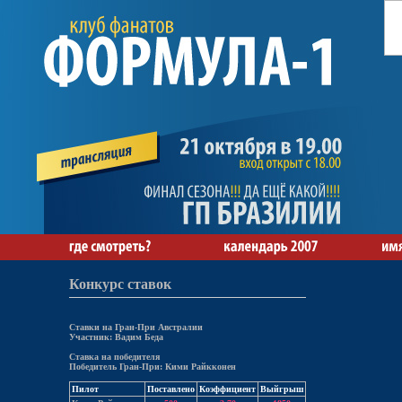
Конкурс ставок
Ставки на Гран-При Австралии
Участник: Вадим Беда
Ставка на победителя
Победитель Гран-При: Кими Райкконен
Пилот
Поставлено
Коэффициент
Выйгрыш