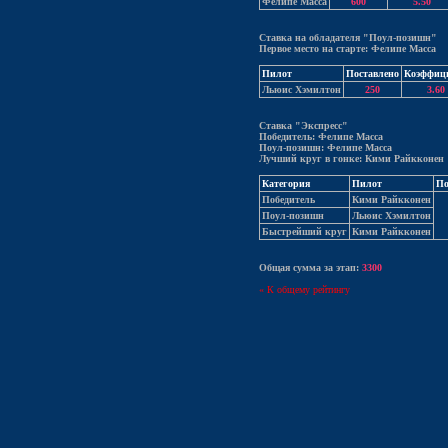
Фелипе Масса
600
5.50
Ставка на обладателя "Поул-позишн"
Первое место на старте: Фелипе Масса
Пилот
Поставлено
Коэффиц
Льюис Хэмилтон
250
3.60
Ставка "Экспресс"
Победитель: Фелипе Масса
Поул-позишн: Фелипе Масса
Лучший круг в гонке: Кими Райкконен
Категория
Пилот
По
Победитель
Кими Райкконен
Поул-позишн
Льюис Хэмилтон
Быстрейший круг
Кими Райкконен
Общая сумма за этап:
3300
« К общему рейтингу