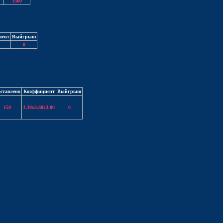
3300
иент
Выйгрыш
0
ставлено
Коэффициент
Выйгрыш
150
3.30x3.60x3.00
0