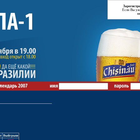
Зарегистр
Если Вы уж
в
т
Выйгрыш