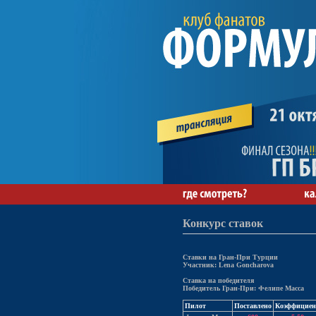
Конкурс ставок
Ставки на Гран-При Турции
Участник: Lena Goncharova
Ставка на победителя
Победитель Гран-При: Фелипе Масса
Пилот
Поставлено
Коэффициен