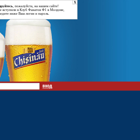
X
ируйтесь
, пожалуйста, на нашем сайте!
е вступили в Клуб Фанатов Ф1 в Молдове,
ведите ниже Ваш логин и пароль.