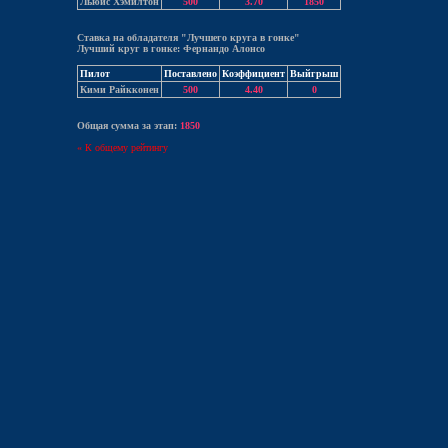
Льюис Хэмилтон
500
3.70
1850
Ставка на обладателя "Лучшего круга в гонке"
Лучший круг в гонке: Фернандо Алонсо
Пилот
Поставлено
Коэффициент
Выйгрыш
Кими Райкконен
500
4.40
0
Общая сумма за этап:
1850
« К общему рейтингу