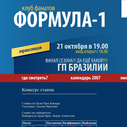
Конкурс ставок
Ставки на Гран-При Канады
Участник: Guram Manvelov
Ставка на победителя
Победитель Гран-При: Льюис Хэмилтон
Пилот
Поставлено
Коэффициент
Выйгрыш