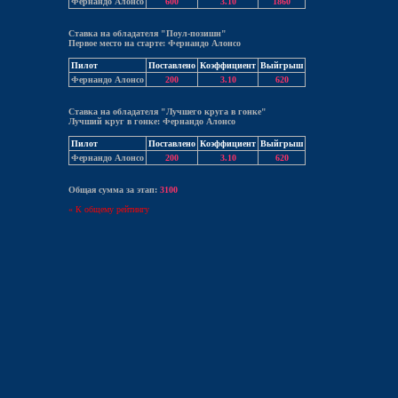
Фернандо Алонсо
600
3.10
1860
Ставка на обладателя "Поул-позишн"
Первое место на старте: Фернандо Алонсо
Пилот
Поставлено
Коэффициент
Выйгрыш
Фернандо Алонсо
200
3.10
620
Ставка на обладателя "Лучшего круга в гонке"
Лучший круг в гонке: Фернандо Алонсо
Пилот
Поставлено
Коэффициент
Выйгрыш
Фернандо Алонсо
200
3.10
620
Общая сумма за этап:
3100
« К общему рейтингу