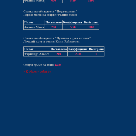
Фелипе Масса
600
5.50
3300
Ставка на обладателя "Поул-позишн"
Первое место на старте: Фелипе Масса
Пилот
Поставлено
Коэффициент
Выйгрыш
Фелипе Масса
200
5.50
1100
Ставка на обладателя "Лучшего круга в гонке"
Лучший круг в гонке: Кими Райкконен
Пилот
Поставлено
Коэффициент
Выйгрыш
Фернандо Алонсо
200
2.90
0
Общая сумма за этап:
4400
« К общему рейтингу