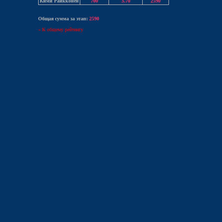
Кими Райкконен
700
3.70
2590
Общая сумма за этап:
2590
« К общему рейтингу