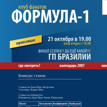
Конкурс ставок
Ставки на Гран-При Австралии
Участник: Вадим Шох
Ставка на победителя
Победитель Гран-При: Кими Райкконен
Пилот
Поставлено
Коэффициент
Выйгрыш