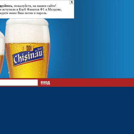
X
ируйтесь
, пожалуйста, на нашем сайте!
е вступили в Клуб Фанатов Ф1 в Молдове,
ведите ниже Ваш логин и пароль.