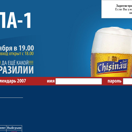
Зарегистр
Если Вы уж
в
иент
Выйгрыш