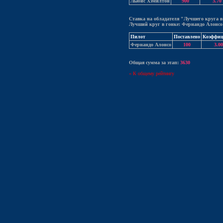
Льюис Хэмилтон
900
3.70
Ставка на обладателя "Лучшего круга в
Лучший круг в гонке: Фернандо Алонсо
Пилот
Поставлено
Коэффиц
Фернандо Алонсо
100
3.00
Общая сумма за этап:
3630
« К общему рейтингу