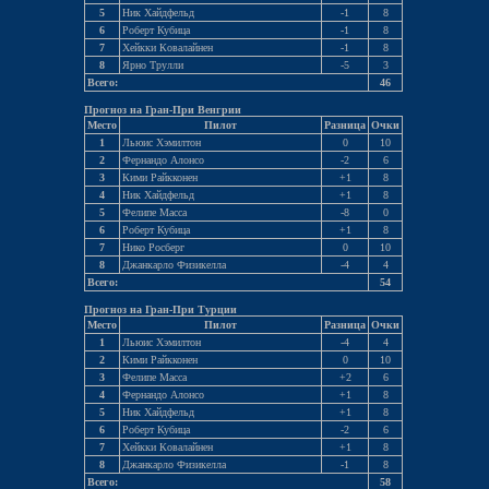
5
Ник Хайдфельд
-1
8
6
Роберт Кубица
-1
8
7
Хейкки Ковалайнен
-1
8
8
Ярно Трулли
-5
3
Всего:
46
Прогноз на Гран-При Венгрии
Место
Пилот
Разница
Очки
1
Льюис Хэмилтон
0
10
2
Фернандо Алонсо
-2
6
3
Кими Райкконен
+1
8
4
Ник Хайдфельд
+1
8
5
Фелипе Масса
-8
0
6
Роберт Кубица
+1
8
7
Нико Росберг
0
10
8
Джанкарло Физикелла
-4
4
Всего:
54
Прогноз на Гран-При Турции
Место
Пилот
Разница
Очки
1
Льюис Хэмилтон
-4
4
2
Кими Райкконен
0
10
3
Фелипе Масса
+2
6
4
Фернандо Алонсо
+1
8
5
Ник Хайдфельд
+1
8
6
Роберт Кубица
-2
6
7
Хейкки Ковалайнен
+1
8
8
Джанкарло Физикелла
-1
8
Всего:
58