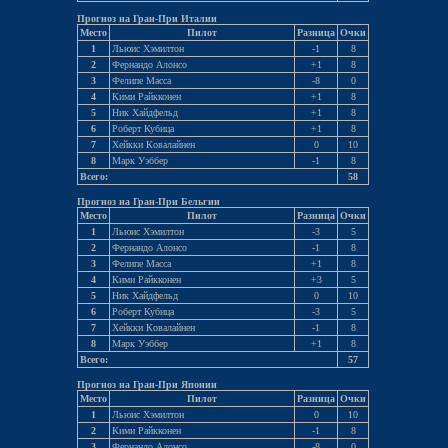
Прогноз на Гран-При Италии
Место
Пилот
Разница
Очки
1
Льюис Хэмилтон
-1
8
2
Фернандо Алонсо
+1
8
3
Фелипе Масса
-8
0
4
Кими Райкконен
+1
8
5
Ник Хайдфельд
+1
8
6
Роберт Кубица
+1
8
7
Хейкки Ковалайнен
0
10
8
Марк Уэббер
-1
8
Всего:
58
Прогноз на Гран-При Бельгии
Место
Пилот
Разница
Очки
1
Льюис Хэмилтон
-3
5
2
Фернандо Алонсо
-1
8
3
Фелипе Масса
+1
8
4
Кими Райкконен
+3
5
5
Ник Хайдфельд
0
10
6
Роберт Кубица
-3
5
7
Хейкки Ковалайнен
-1
8
8
Марк Уэббер
+1
8
Всего:
57
Прогноз на Гран-При Японии
Место
Пилот
Разница
Очки
1
Льюис Хэмилтон
0
10
2
Кими Райкконен
-1
8
3
Фернандо Алонсо
-8
0