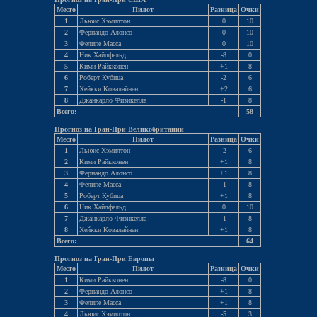
Место
Пилот
Разница
Очки
1
Льюис Хэмилтон
0
10
2
Фернандо Алонсо
0
10
3
Фелипе Масса
0
10
4
Ник Хайдфельд
-8
0
5
Кими Райкконен
+1
8
6
Роберт Кубица
-2
6
7
Хейкки Ковалайнен
+2
6
8
Джанкарло Физикелла
-1
8
Всего:
58
Прогноз на Гран-При Великобритании
Место
Пилот
Разница
Очки
1
Льюис Хэмилтон
-2
6
2
Кими Райкконен
+1
8
3
Фернандо Алонсо
+1
8
4
Фелипе Масса
-1
8
5
Роберт Кубица
+1
8
6
Ник Хайдфельд
0
10
7
Джанкарло Физикелла
-1
8
8
Хейкки Ковалайнен
+1
8
Всего:
64
Прогноз на Гран-При Европы
Место
Пилот
Разница
Очки
1
Кими Райкконен
-8
0
2
Фернандо Алонсо
+1
8
3
Фелипе Масса
+1
8
4
Льюис Хэмилтон
-5
3