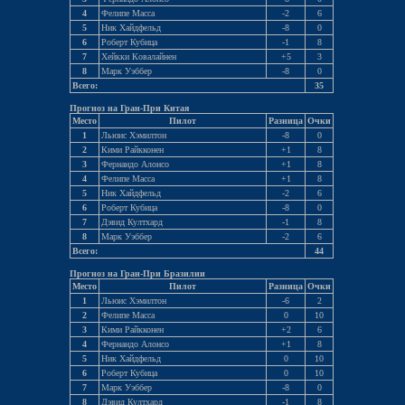
4
Фелипе Масса
-2
6
5
Ник Хайдфельд
-8
0
6
Роберт Кубица
-1
8
7
Хейкки Ковалайнен
+5
3
8
Марк Уэббер
-8
0
Всего:
35
Прогноз на Гран-При Китая
Место
Пилот
Разница
Очки
1
Льюис Хэмилтон
-8
0
2
Кими Райкконен
+1
8
3
Фернандо Алонсо
+1
8
4
Фелипе Масса
+1
8
5
Ник Хайдфельд
-2
6
6
Роберт Кубица
-8
0
7
Дэвид Култхард
-1
8
8
Марк Уэббер
-2
6
Всего:
44
Прогноз на Гран-При Бразилии
Место
Пилот
Разница
Очки
1
Льюис Хэмилтон
-6
2
2
Фелипе Масса
0
10
3
Кими Райкконен
+2
6
4
Фернандо Алонсо
+1
8
5
Ник Хайдфельд
0
10
6
Роберт Кубица
0
10
7
Марк Уэббер
-8
0
8
Дэвид Култхард
-1
8