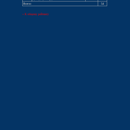
Всего:
54
« К общему рейтингу