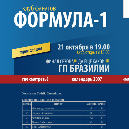
Участник: Tudrik Greenthumb
Прогноз на Гран-При Испании
Место
Пилот
Разница
Очки
1
Фернандо Алонсо
-2
6
2
Льюис Хэмилтон
0
10
3
Фелипе Масса
+2
6
4
Кими Райкконен
-8
0
5
Ник Хайдфельд
-8
0