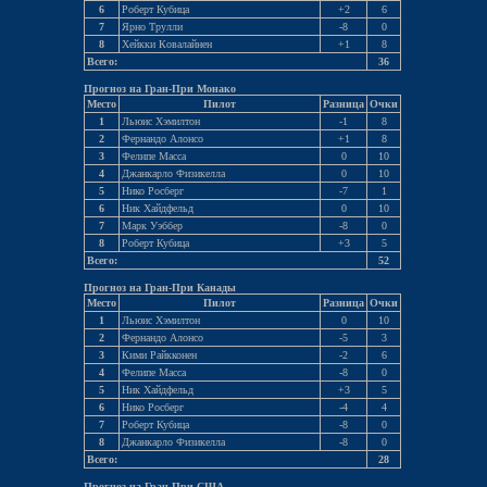
6
Роберт Кубица
+2
6
7
Ярно Трулли
-8
0
8
Хейкки Ковалайнен
+1
8
Всего:
36
Прогноз на Гран-При Монако
Место
Пилот
Разница
Очки
1
Льюис Хэмилтон
-1
8
2
Фернандо Алонсо
+1
8
3
Фелипе Масса
0
10
4
Джанкарло Физикелла
0
10
5
Нико Росберг
-7
1
6
Ник Хайдфельд
0
10
7
Марк Уэббер
-8
0
8
Роберт Кубица
+3
5
Всего:
52
Прогноз на Гран-При Канады
Место
Пилот
Разница
Очки
1
Льюис Хэмилтон
0
10
2
Фернандо Алонсо
-5
3
3
Кими Райкконен
-2
6
4
Фелипе Масса
-8
0
5
Ник Хайдфельд
+3
5
6
Нико Росберг
-4
4
7
Роберт Кубица
-8
0
8
Джанкарло Физикелла
-8
0
Всего:
28
Прогноз на Гран-При США